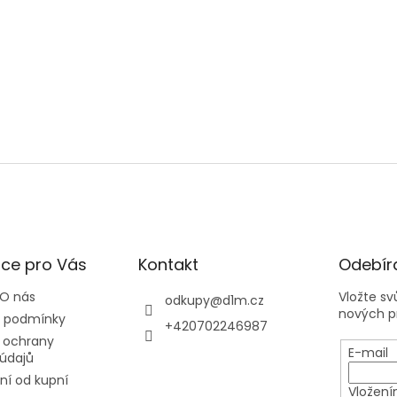
ce pro Vás
Kontakt
Odebíra
 O nás
Vložte s
odkupy
@
d1m.cz
nových p
 podmínky
+420702246987
 ochrany
E-mail
údajů
í od kupní
Vložení