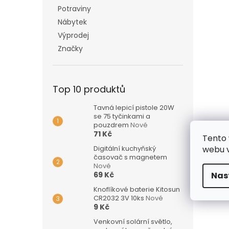
Potraviny
Nábytek
Výprodej
Značky
Top 10 produktů
Tavná lepicí pistole 20W
se 75 tyčinkami a
pouzdrem
Nové
71 Kč
Tento 
Digitální kuchyňský
webu v
časovač s magnetem
Nové
69 Kč
Nas
Knoflíkové baterie Kitosun
CR2032 3V 10ks
Nové
9 Kč
Venkovní solární světlo,