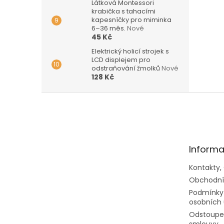
Látková Montessori
krabička s tahacími
kapesníčky pro miminka
6–36 měs.
Nové
45 Kč
Elektrický holicí strojek s
LCD displejem pro
odstraňování žmolků
Nové
128 Kč
Z
á
p
a
t
Informa
í
Kontakty,
Obchodní
Podmínky
osobních 
Odstoupen