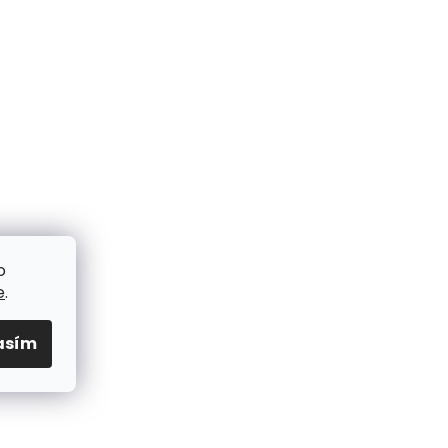
o
e
.
asím