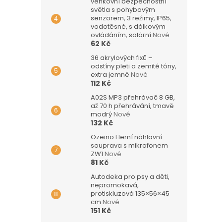
venkovní bezpečnostní
světla s pohybovým
senzorem, 3 režimy, IP65,
vodotěsné, s dálkovým
ovládáním, solární
Nové
62 Kč
36 akrylových fixů –
odstíny pleti a zemité tóny,
extra jemné
Nové
112 Kč
A02S MP3 přehrávač 8 GB,
až 70 h přehrávání, tmavě
modrý
Nové
132 Kč
Ozeino Herní náhlavní
souprava s mikrofonem
ZW1
Nové
81 Kč
Autodeka pro psy a děti,
nepromokavá,
protiskluzová 135×56×45
cm
Nové
151 Kč