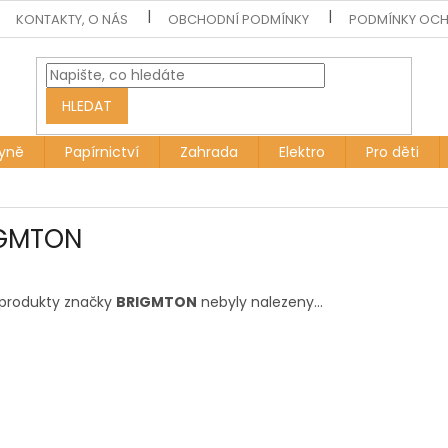
KONTAKTY, O NÁS
OBCHODNÍ PODMÍNKY
PODMÍNKY OCH
HLEDAT
yně
Papírnictví
Zahrada
Elektro
Pro děti
GMTON
produkty značky
BRIGMTON
nebyly nalezeny...