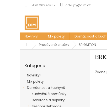
Přejít
+420702246987
odkupy@d1m.cz
na
obsah
Novinky!
Mix palety
Domácnost a kuch
Domů
Prodávané značky
BRIGMTON
P
BRI
o
Přeskočit
s
Kategorie
kategorie
t
r
Žádné 
Novinky!
a
Mix palety
n
Domácnost a kuchyně
n
í
Kuchyňské pomůcky
p
Dekorace a doplňky
a
Sezónní dekorace