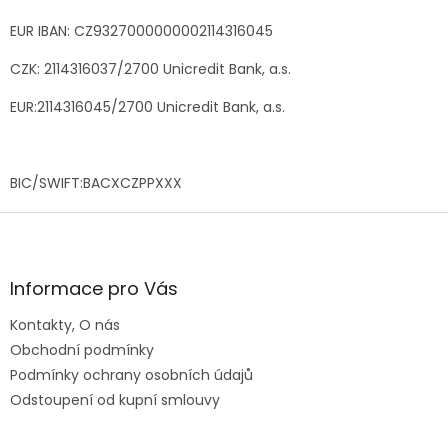
EUR IBAN:
CZ9327000000002114316045
CZK:
2114316037/2700 Unicredit Bank, a.s.
EUR:
2114316045
/2700 Unicredit Bank, a.s.
BIC/SWIFT:
BACXCZPPXXX
Z
á
p
a
Informace pro Vás
t
Kontakty, O nás
í
Obchodní podmínky
Podmínky ochrany osobních údajů
Odstoupení od kupní smlouvy