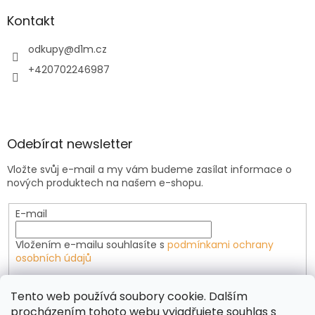
Kontakt
odkupy
@
d1m.cz
+420702246987
Odebírat newsletter
Vložte svůj e-mail a my vám budeme zasílat informace o
nových produktech na našem e-shopu.
E-mail
Vložením e-mailu souhlasíte s
podmínkami ochrany
osobních údajů
PŘIHLÁSIT SE
Tento web používá soubory cookie. Dalším
procházením tohoto webu vyjadřujete souhlas s