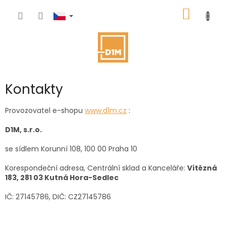
Přejít
NÁKUP
na
obsah
KOŠÍK
Kontakty
Provozovatel e-shopu
www.d1m.cz
:
D1M, s.r.o.
se sídlem Korunní 108, 100 00 Praha 10
Korespondeční adresa, Centrální sklad a Kanceláře:
Vítězná
183, 281 03 Kutná Hora-Sedlec
IČ: 27145786, DIČ: CZ
27145786