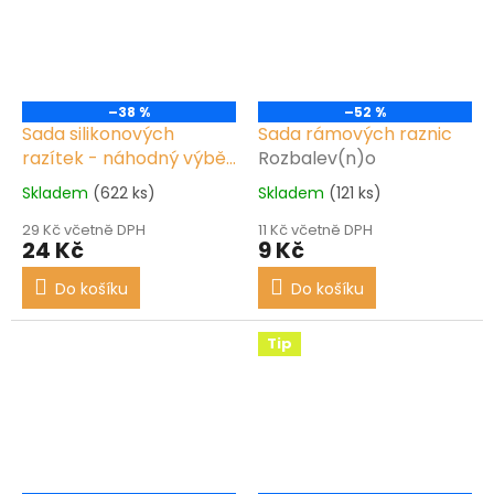
–38 %
–52 %
Sada silikonových
Sada rámových raznic
razítek - náhodný výběr
Rozbalev(n)o
motivu
Nové zboží
Skladem
(622 ks)
Skladem
(121 ks)
29 Kč včetně DPH
11 Kč včetně DPH
24 Kč
9 Kč
Do košíku
Do košíku
Tip