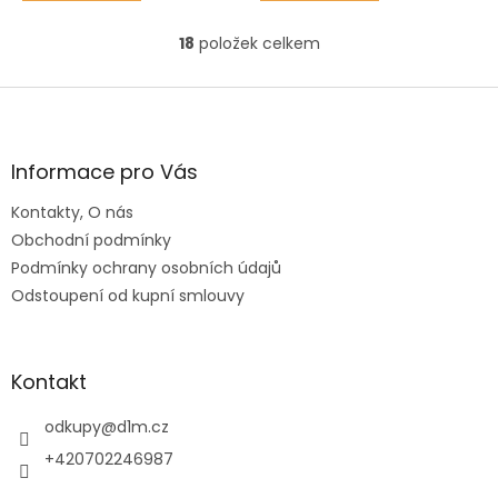
18
položek celkem
O
v
l
Z
á
á
d
p
a
a
Informace pro Vás
c
t
í
Kontakty, O nás
í
p
Obchodní podmínky
r
v
Podmínky ochrany osobních údajů
k
Odstoupení od kupní smlouvy
y
v
ý
p
Kontakt
i
s
odkupy
@
d1m.cz
u
+420702246987