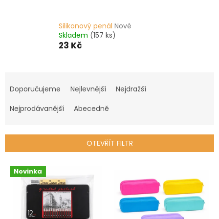
Silikonový penál
Nové
Skladem
(157 ks)
23 Kč
Ř
a
Doporučujeme
Nejlevnější
Nejdražší
z
e
Nejprodávanější
Abecedně
n
í
p
OTEVŘÍT FILTR
r
o
V
Novinka
d
ý
u
p
k
i
t
s
ů