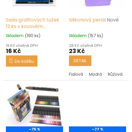
p
r
o
d
Sada grafitových tužek
Silikonový penál
Nové
u
12 ks v kovovém
k
pouzdře, 8B–2H
Nové
Skladem
(190 ks)
Skladem
(157 ks)
t
ů
19 Kč včetně DPH
28 Kč včetně DPH
16 Kč
23 Kč
DETAIL
Do košíku
Fialová
Modrá
Růžová
Ž
–75 %
–77 %