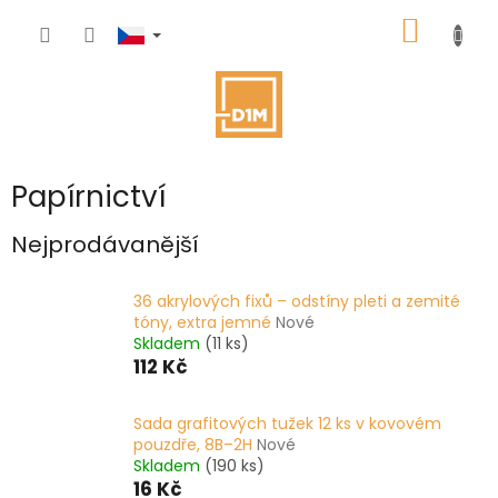
Přejít
NÁKUP
na
obsah
KOŠÍK
Papírnictví
Nejprodávanější
36 akrylových fixů – odstíny pleti a zemité
tóny, extra jemné
Nové
Skladem
(11 ks)
112 Kč
Sada grafitových tužek 12 ks v kovovém
pouzdře, 8B–2H
Nové
Skladem
(190 ks)
16 Kč