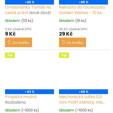
–55 %
–85 %
Omalovánky Tomáš na
Rekvizity do fotokoutku
cestě prérií
Nové zboží
Golden Wishes - 10 ks
Rozbaleno
Skladem
(131 ks)
Skladem
(91 ks)
11 Kč včetně DPH
35 Kč včetně DPH
9 Kč
29 Kč
Do košíku
Do košíku
Tip
Tip
–93 %
–68 %
Propiska modrá
Mechanická tužka 0,5
Rozbaleno
mm PORTAMINAS, mix
barev
Nové
Skladem
(>1000 ks)
Skladem
(>1000 ks)