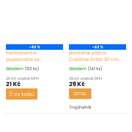
–83 %
–63 %
Permanentní
Bavlněné plátno
popisovače se
Creative Artist 30 cm
zasouvacím
Nové zboží,kosmetická
Skladem
(63 ks)
Skladem
(141 ks)
mechanismem 4 ks
vada zezadu produktu,
Nové
není viditelné
25 Kč včetně DPH
35 Kč včetně DPH
21 Kč
29 Kč
DETAIL
Do košíku
Trojúhelník