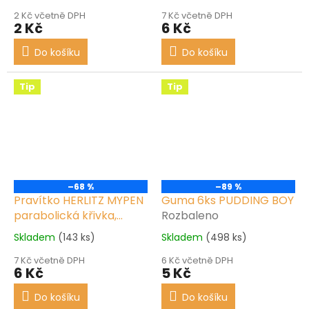
2 Kč včetně DPH
7 Kč včetně DPH
2 Kč
6 Kč
Do košíku
Do košíku
Tip
Tip
–68 %
–89 %
Pravítko HERLITZ MYPEN
Guma 6ks PUDDING BOY
parabolická křivka,
Rozbaleno
různé barvy
Nové
Skladem
(143 ks)
Skladem
(498 ks)
7 Kč včetně DPH
6 Kč včetně DPH
6 Kč
5 Kč
Do košíku
Do košíku