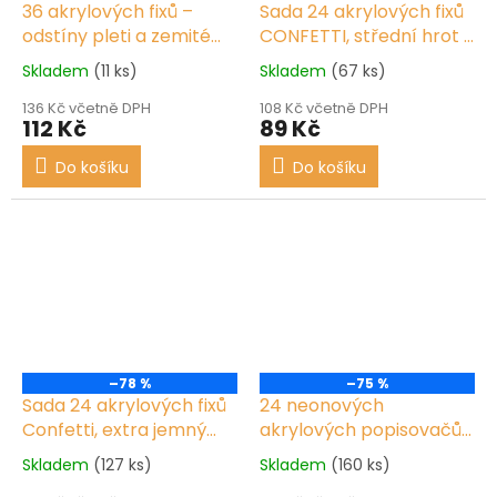
36 akrylových fixů –
Sada 24 akrylových fixů
odstíny pleti a zemité
CONFETTI, střední hrot 3
tóny, extra jemné
Nové
mm
Nové
Skladem
(11 ks)
Skladem
(67 ks)
136 Kč včetně DPH
108 Kč včetně DPH
112 Kč
89 Kč
Do košíku
Do košíku
–78 %
–75 %
Sada 24 akrylových fixů
24 neonových
Confetti, extra jemný
akrylových popisovačů
hrot 0,7 mm
Nové
3 mm – střední hrot
Skladem
(127 ks)
Skladem
(160 ks)
Nové