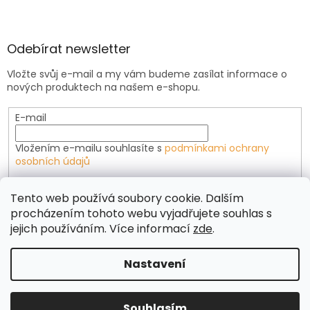
Odebírat newsletter
Vložte svůj e-mail a my vám budeme zasílat informace o
nových produktech na našem e-shopu.
E-mail
Vložením e-mailu souhlasíte s
podmínkami ochrany
osobních údajů
PŘIHLÁSIT SE
Tento web používá soubory cookie. Dalším
procházením tohoto webu vyjadřujete souhlas s
jejich používáním. Více informací
zde
.
Vytvořil Shoptet Premium
Nastavení
Copyright 2026
D1M Velkoobchod
. Všechna práva
Souhlasím
vyhrazena.
Upravit nastavení cookies