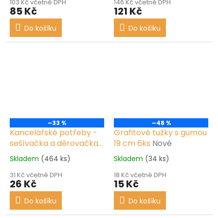
103 Kč včetně DPH
146 Kč včetně DPH
85 Kč
121 Kč
Do košíku
Do košíku
–33 %
–48 %
Kancelářské potřeby -
Grafitové tužky s gumou
sešívačka a děrovačka
19 cm 6ks
Nové
Nové, mix druhů
Skladem
(464 ks)
Skladem
(34 ks)
31 Kč včetně DPH
18 Kč včetně DPH
26 Kč
15 Kč
Do košíku
Do košíku