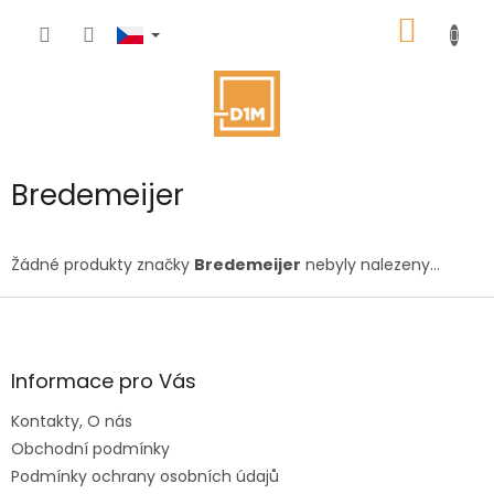
Přejít
NÁKUP
na
obsah
KOŠÍK
Bredemeijer
Žádné produkty značky
Bredemeijer
nebyly nalezeny...
Z
á
p
a
Informace pro Vás
t
Kontakty, O nás
í
Obchodní podmínky
Podmínky ochrany osobních údajů