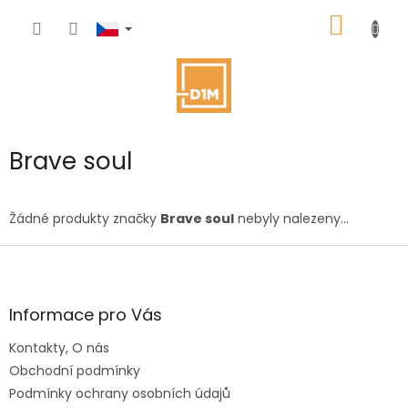
Přejít
NÁKUP
na
obsah
KOŠÍK
Brave soul
Žádné produkty značky
Brave soul
nebyly nalezeny...
Z
á
p
a
Informace pro Vás
t
Kontakty, O nás
í
Obchodní podmínky
Podmínky ochrany osobních údajů