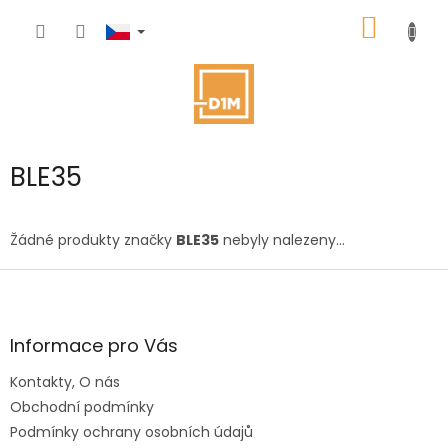
Přejít
NÁKUP
na
obsah
KOŠÍK
BLE35
Žádné produkty značky
BLE35
nebyly nalezeny...
Z
á
p
a
Informace pro Vás
t
Kontakty, O nás
í
Obchodní podmínky
Podmínky ochrany osobních údajů