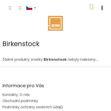
Přejít
NÁKUP
na
obsah
KOŠÍK
Birkenstock
Žádné produkty značky
Birkenstock
nebyly nalezeny...
Z
á
p
a
Informace pro Vás
t
Kontakty, O nás
í
Obchodní podmínky
Podmínky ochrany osobních údajů