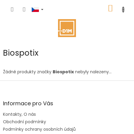
Přejít
NÁKUP
na
obsah
KOŠÍK
Biospotix
Žádné produkty značky
Biospotix
nebyly nalezeny...
Z
á
p
a
Informace pro Vás
t
Kontakty, O nás
í
Obchodní podmínky
Podmínky ochrany osobních údajů