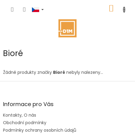
Přejít
NÁKUP
na
obsah
KOŠÍK
Bioré
Žádné produkty značky
Bioré
nebyly nalezeny...
Z
á
p
a
Informace pro Vás
t
Kontakty, O nás
í
Obchodní podmínky
Podmínky ochrany osobních údajů