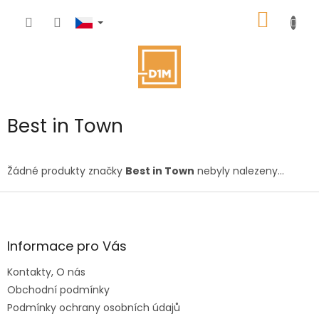
Přejít
NÁKUP
na
obsah
KOŠÍK
Best in Town
Žádné produkty značky
Best in Town
nebyly nalezeny...
Z
á
p
a
Informace pro Vás
t
Kontakty, O nás
í
Obchodní podmínky
Podmínky ochrany osobních údajů