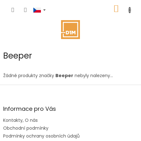
Přejít
NÁKUP
na
obsah
KOŠÍK
Beeper
Žádné produkty značky
Beeper
nebyly nalezeny...
Z
á
p
a
Informace pro Vás
t
Kontakty, O nás
í
Obchodní podmínky
Podmínky ochrany osobních údajů