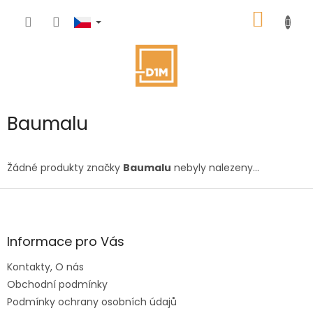
Přejít
NÁKUP
na
obsah
KOŠÍK
Baumalu
Žádné produkty značky
Baumalu
nebyly nalezeny...
Z
á
p
a
Informace pro Vás
t
Kontakty, O nás
í
Obchodní podmínky
Podmínky ochrany osobních údajů