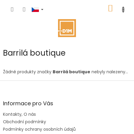
Přejít
NÁKUP
na
obsah
KOŠÍK
Barrilá boutique
Žádné produkty značky
Barrilá boutique
nebyly nalezeny...
Z
á
p
a
Informace pro Vás
t
Kontakty, O nás
í
Obchodní podmínky
Podmínky ochrany osobních údajů