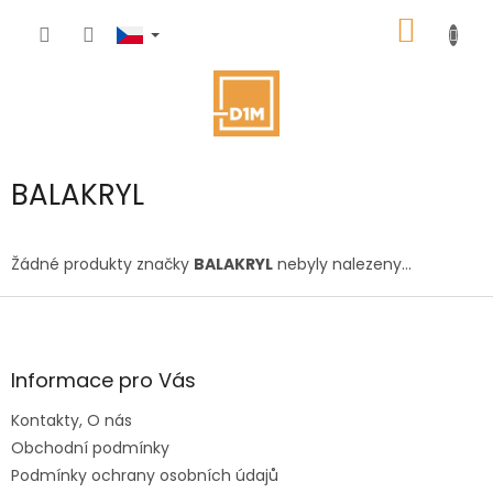
Přejít
NÁKUP
na
obsah
KOŠÍK
BALAKRYL
Žádné produkty značky
BALAKRYL
nebyly nalezeny...
Z
á
p
a
Informace pro Vás
t
Kontakty, O nás
í
Obchodní podmínky
Podmínky ochrany osobních údajů