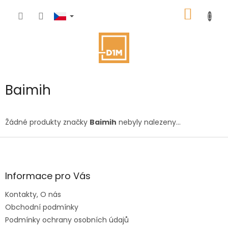
Přejít
NÁKUP
na
obsah
KOŠÍK
Baimih
Žádné produkty značky
Baimih
nebyly nalezeny...
Z
á
p
a
Informace pro Vás
t
Kontakty, O nás
í
Obchodní podmínky
Podmínky ochrany osobních údajů