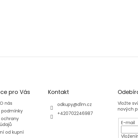
ce pro Vás
Kontakt
Odebíra
 O nás
Vložte s
odkupy
@
d1m.cz
nových p
 podmínky
+420702246987
 ochrany
E-mail
údajů
í od kupní
Vložení