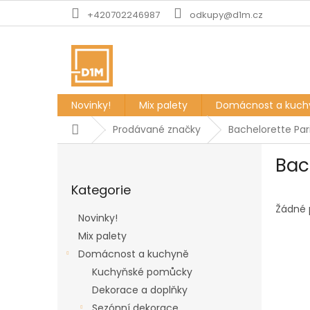
Přejít
+420702246987
odkupy@d1m.cz
na
obsah
Novinky!
Mix palety
Domácnost a kuch
Domů
Prodávané značky
Bachelorette Par
P
Bac
o
Přeskočit
s
Kategorie
kategorie
t
r
Žádné 
Novinky!
a
Mix palety
n
Domácnost a kuchyně
n
í
Kuchyňské pomůcky
p
Dekorace a doplňky
a
Sezónní dekorace