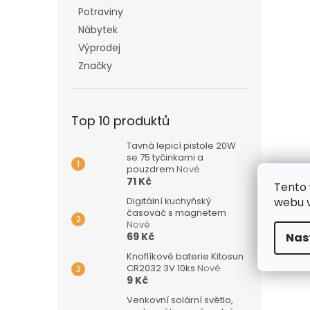
Potraviny
Nábytek
Výprodej
Značky
Top 10 produktů
Tavná lepicí pistole 20W
se 75 tyčinkami a
pouzdrem
Nové
71 Kč
Tento 
Digitální kuchyňský
webu v
časovač s magnetem
Nové
69 Kč
Nas
Knoflíkové baterie Kitosun
CR2032 3V 10ks
Nové
9 Kč
Venkovní solární světlo,