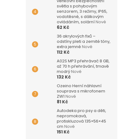
venkovní bezpečnostní
světla s pohybovým
senzorem, 3 režimy, IP65,
vodotěsné, s dálkovým
ovládáním, solární
Nové
62 Kč
36 akrylových fixů –
odstíny pleti a zemité tóny,
extra jemné
Nové
112 Kč
A02S MP3 přehrávač 8 GB,
až 70 h přehrávání, tmavě
modrý
Nové
132 Kč
Ozeino Herní náhlavní
souprava s mikrofonem
ZW1
Nové
81 Kč
Autodeka pro psy a děti,
nepromokavá,
protiskluzová 135×56×45
cm
Nové
151 Kč