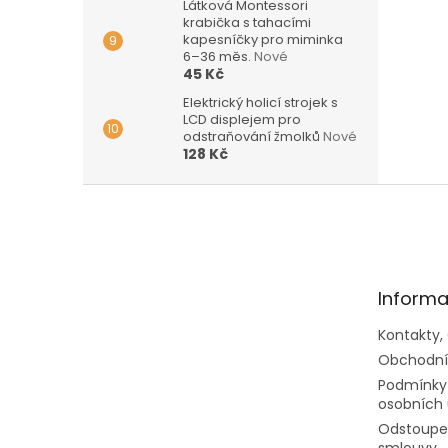
Látková Montessori
krabička s tahacími
kapesníčky pro miminka
6–36 měs.
Nové
45 Kč
Elektrický holicí strojek s
LCD displejem pro
odstraňování žmolků
Nové
128 Kč
Z
á
p
a
t
Informa
í
Kontakty,
Obchodní
Podmínky
osobních 
Odstoupen