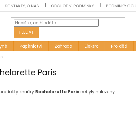
KONTAKTY, O NÁS
OBCHODNÍ PODMÍNKY
PODMÍNKY OCH
HLEDAT
yně
Papírnictví
Zahrada
Elektro
Pro děti
is
helorette Paris
produkty značky
Bachelorette Paris
nebyly nalezeny...