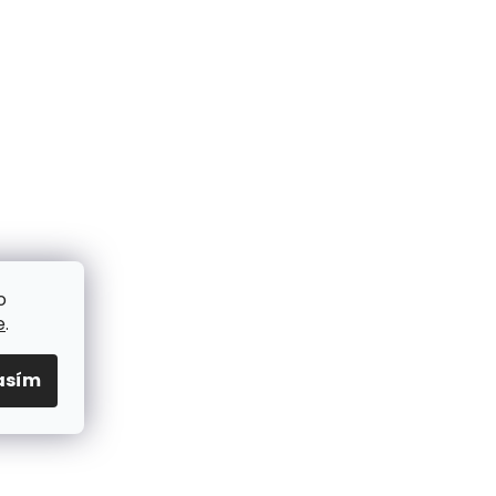
o
e
.
asím