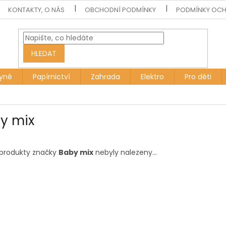
KONTAKTY, O NÁS
OBCHODNÍ PODMÍNKY
PODMÍNKY OCH
HLEDAT
yně
Papírnictví
Zahrada
Elektro
Pro děti
y mix
produkty značky
Baby mix
nebyly nalezeny...