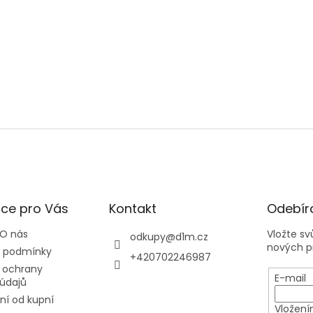
ce pro Vás
Kontakt
Odebíra
 O nás
Vložte s
odkupy
@
d1m.cz
nových p
 podmínky
+420702246987
 ochrany
E-mail
údajů
í od kupní
Vložení