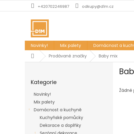
Přejít
+420702246987
odkupy@d1m.cz
na
obsah
Novinky!
Mix palety
Domácnost a kuch
Domů
Prodávané značky
Baby mix
P
Bab
o
Přeskočit
s
Kategorie
kategorie
t
r
Žádné 
Novinky!
a
Mix palety
n
Domácnost a kuchyně
n
í
Kuchyňské pomůcky
p
Dekorace a doplňky
a
Sezónní dekorace