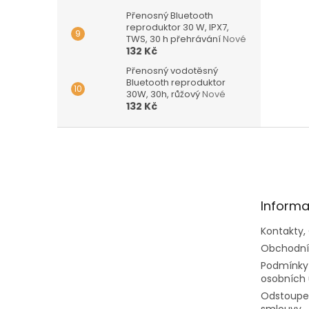
Přenosný Bluetooth
reproduktor 30 W, IPX7,
TWS, 30 h přehrávání
Nové
132 Kč
Přenosný vodotěsný
Bluetooth reproduktor
30W, 30h, růžový
Nové
132 Kč
Z
á
p
a
t
Informa
í
Kontakty,
Obchodní
Podmínky
osobních 
Odstoupen