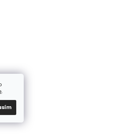
o
e
.
asím