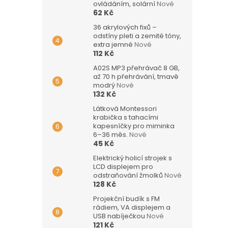
ovládáním, solární
Nové
62 Kč
36 akrylových fixů –
odstíny pleti a zemité tóny,
extra jemné
Nové
112 Kč
A02S MP3 přehrávač 8 GB,
až 70 h přehrávání, tmavě
modrý
Nové
132 Kč
Látková Montessori
krabička s tahacími
kapesníčky pro miminka
6–36 měs.
Nové
45 Kč
Elektrický holicí strojek s
LCD displejem pro
odstraňování žmolků
Nové
128 Kč
Projekční budík s FM
rádiem, VA displejem a
USB nabíječkou
Nové
121 Kč