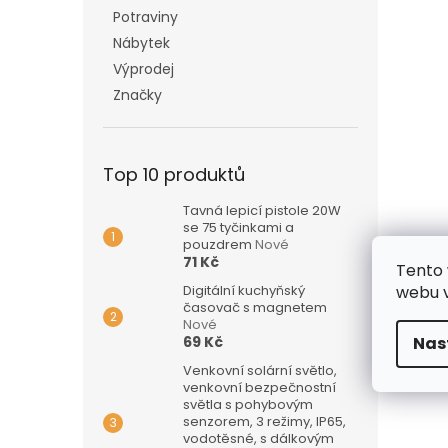
Potraviny
Nábytek
Výprodej
Značky
Top 10 produktů
Tavná lepicí pistole 20W
se 75 tyčinkami a
pouzdrem
Nové
71 Kč
Tento 
Digitální kuchyňský
webu v
časovač s magnetem
Nové
69 Kč
Nas
Venkovní solární světlo,
venkovní bezpečnostní
světla s pohybovým
senzorem, 3 režimy, IP65,
vodotěsné, s dálkovým