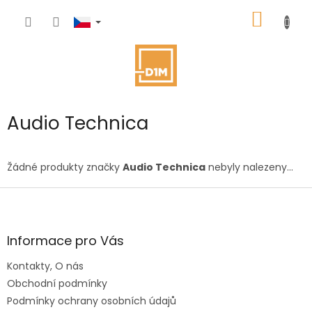
Přejít
NÁKUP
na
obsah
KOŠÍK
Audio Technica
Žádné produkty značky
Audio Technica
nebyly nalezeny...
Z
á
p
a
Informace pro Vás
t
Kontakty, O nás
í
Obchodní podmínky
Podmínky ochrany osobních údajů