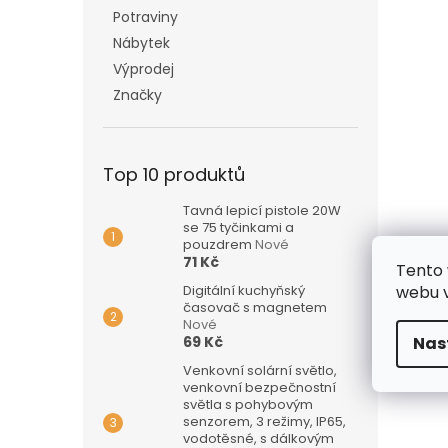
Potraviny
Nábytek
Výprodej
Značky
Top 10 produktů
Tavná lepicí pistole 20W
se 75 tyčinkami a
pouzdrem
Nové
71 Kč
Tento 
Digitální kuchyňský
webu v
časovač s magnetem
Nové
69 Kč
Nas
Venkovní solární světlo,
venkovní bezpečnostní
světla s pohybovým
senzorem, 3 režimy, IP65,
vodotěsné, s dálkovým