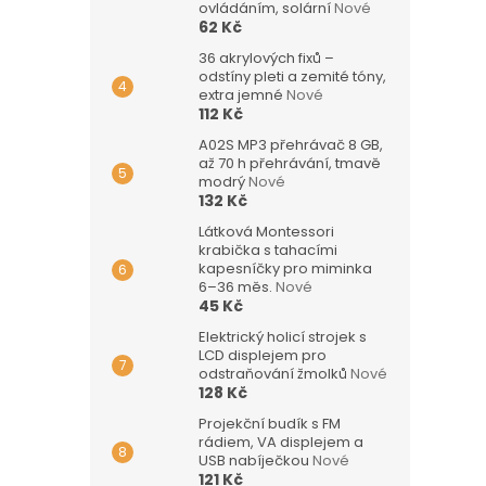
ovládáním, solární
Nové
62 Kč
36 akrylových fixů –
odstíny pleti a zemité tóny,
extra jemné
Nové
112 Kč
A02S MP3 přehrávač 8 GB,
až 70 h přehrávání, tmavě
modrý
Nové
132 Kč
Látková Montessori
krabička s tahacími
kapesníčky pro miminka
6–36 měs.
Nové
45 Kč
Elektrický holicí strojek s
LCD displejem pro
odstraňování žmolků
Nové
128 Kč
Projekční budík s FM
rádiem, VA displejem a
USB nabíječkou
Nové
121 Kč