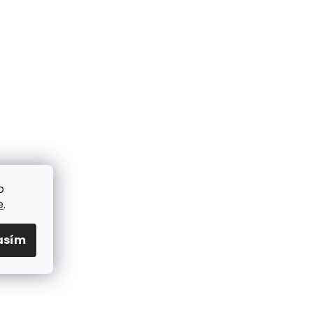
o
e
.
asím