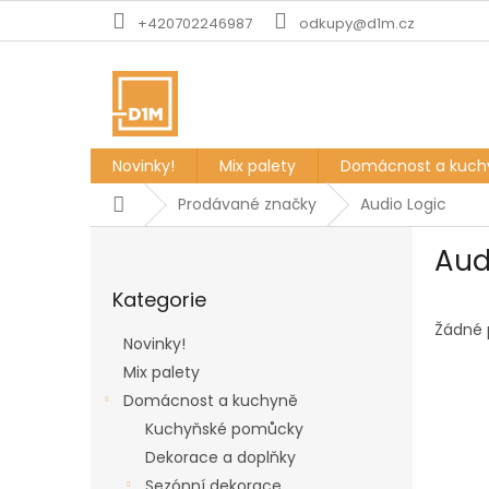
Přejít
+420702246987
odkupy@d1m.cz
na
obsah
Novinky!
Mix palety
Domácnost a kuch
Domů
Prodávané značky
Audio Logic
P
Aud
o
Přeskočit
s
Kategorie
kategorie
t
r
Žádné 
Novinky!
a
Mix palety
n
Domácnost a kuchyně
n
í
Kuchyňské pomůcky
p
Dekorace a doplňky
a
Sezónní dekorace