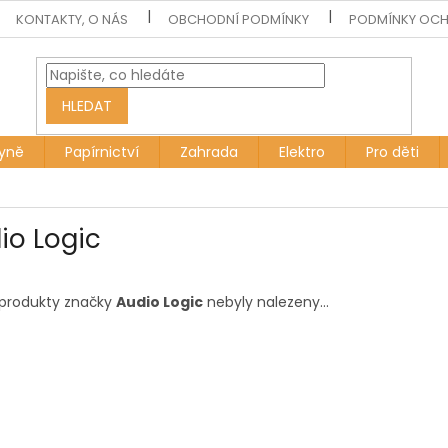
KONTAKTY, O NÁS
OBCHODNÍ PODMÍNKY
PODMÍNKY OCH
HLEDAT
yně
Papírnictví
Zahrada
Elektro
Pro děti
io Logic
produkty značky
Audio Logic
nebyly nalezeny...