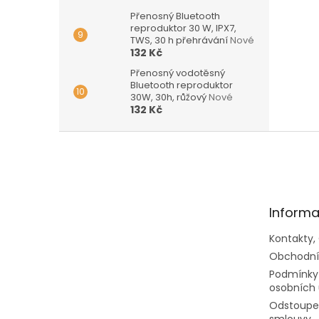
Přenosný Bluetooth
reproduktor 30 W, IPX7,
TWS, 30 h přehrávání
Nové
132 Kč
Přenosný vodotěsný
Bluetooth reproduktor
30W, 30h, růžový
Nové
132 Kč
Z
á
p
a
t
Informa
í
Kontakty,
Obchodní
Podmínky
osobních 
Odstoupen