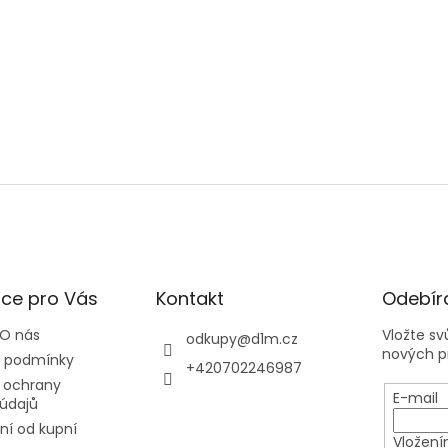
ce pro Vás
Kontakt
Odebíra
 O nás
Vložte s
odkupy
@
d1m.cz
nových p
 podmínky
+420702246987
 ochrany
E-mail
údajů
í od kupní
Vložení