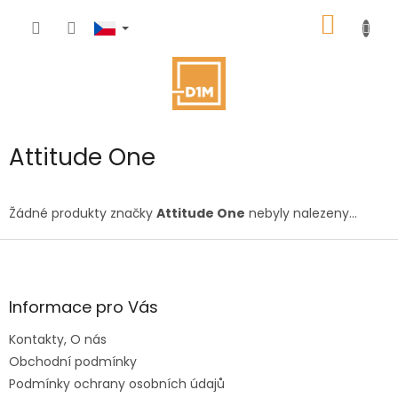
Přejít
NÁKUP
na
obsah
KOŠÍK
Attitude One
Žádné produkty značky
Attitude One
nebyly nalezeny...
Z
á
p
a
Informace pro Vás
t
Kontakty, O nás
í
Obchodní podmínky
Podmínky ochrany osobních údajů