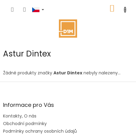
Přejít
NÁKUP
na
obsah
KOŠÍK
Astur Dintex
Žádné produkty značky
Astur Dintex
nebyly nalezeny...
Z
á
p
a
Informace pro Vás
t
Kontakty, O nás
í
Obchodní podmínky
Podmínky ochrany osobních údajů