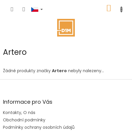
Přejít
NÁKUP
na
obsah
KOŠÍK
Artero
Žádné produkty značky
Artero
nebyly nalezeny...
Z
á
p
a
Informace pro Vás
t
Kontakty, O nás
í
Obchodní podmínky
Podmínky ochrany osobních údajů