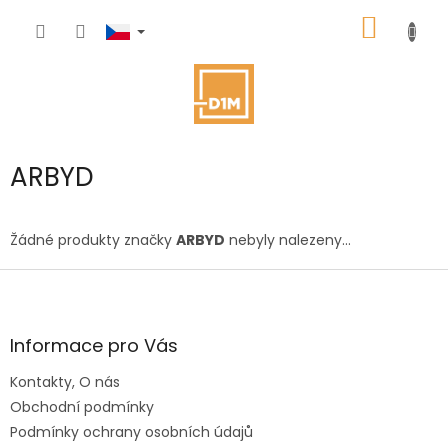
Přejít
NÁKUP
na
obsah
KOŠÍK
ARBYD
Žádné produkty značky
ARBYD
nebyly nalezeny...
Z
á
p
a
Informace pro Vás
t
Kontakty, O nás
í
Obchodní podmínky
Podmínky ochrany osobních údajů