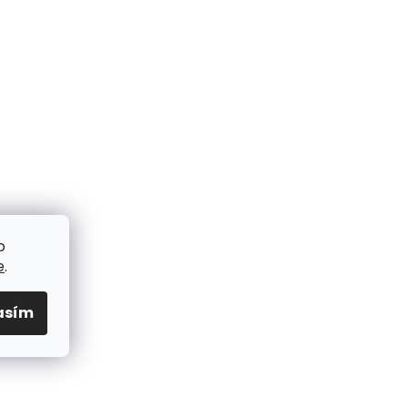
o
e
.
asím