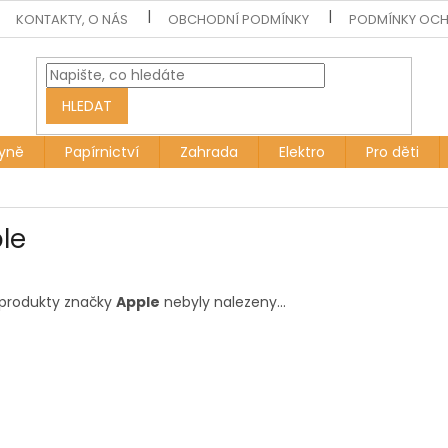
KONTAKTY, O NÁS
OBCHODNÍ PODMÍNKY
PODMÍNKY OCH
HLEDAT
yně
Papírnictví
Zahrada
Elektro
Pro děti
le
produkty značky
Apple
nebyly nalezeny...