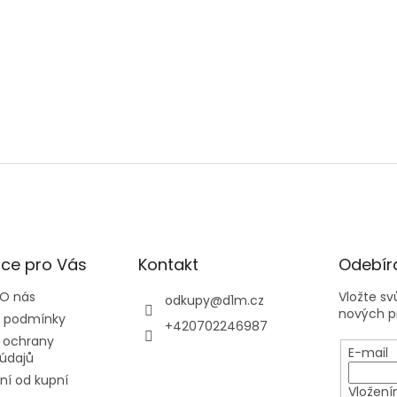
ce pro Vás
Kontakt
Odebíra
 O nás
Vložte s
odkupy
@
d1m.cz
nových p
 podmínky
+420702246987
 ochrany
E-mail
údajů
í od kupní
Vložení