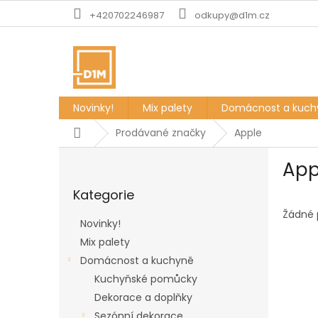
Přejít
+420702246987
odkupy@d1m.cz
na
obsah
Novinky!
Mix palety
Domácnost a kuch
Domů
Prodávané značky
Apple
P
App
o
Přeskočit
s
Kategorie
kategorie
t
r
Žádné 
Novinky!
a
Mix palety
n
Domácnost a kuchyně
n
í
Kuchyňské pomůcky
p
Dekorace a doplňky
a
Sezónní dekorace