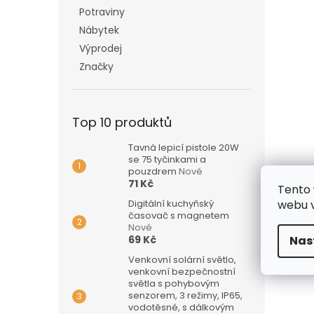
Potraviny
Nábytek
Výprodej
Značky
Top 10 produktů
Tavná lepicí pistole 20W
se 75 tyčinkami a
pouzdrem
Nové
71 Kč
Tento 
Digitální kuchyňský
webu v
časovač s magnetem
Nové
69 Kč
Nas
Venkovní solární světlo,
venkovní bezpečnostní
světla s pohybovým
senzorem, 3 režimy, IP65,
vodotěsné, s dálkovým