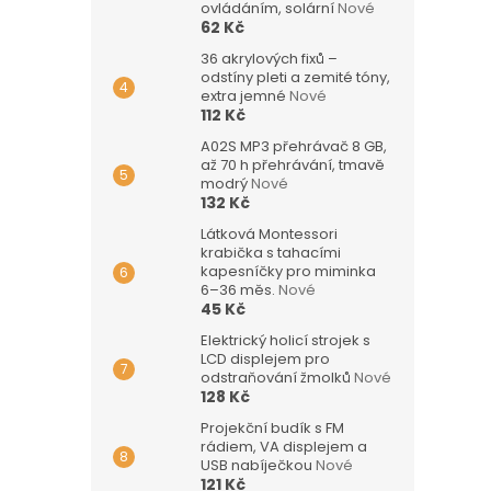
ovládáním, solární
Nové
62 Kč
36 akrylových fixů –
odstíny pleti a zemité tóny,
extra jemné
Nové
112 Kč
A02S MP3 přehrávač 8 GB,
až 70 h přehrávání, tmavě
modrý
Nové
132 Kč
Látková Montessori
krabička s tahacími
kapesníčky pro miminka
6–36 měs.
Nové
45 Kč
Elektrický holicí strojek s
LCD displejem pro
odstraňování žmolků
Nové
128 Kč
Projekční budík s FM
rádiem, VA displejem a
USB nabíječkou
Nové
121 Kč