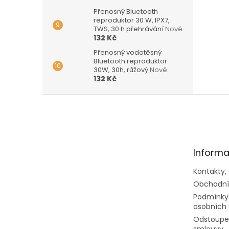
Přenosný Bluetooth
reproduktor 30 W, IPX7,
TWS, 30 h přehrávání
Nové
132 Kč
Přenosný vodotěsný
Bluetooth reproduktor
30W, 30h, růžový
Nové
132 Kč
Z
á
p
a
t
Informa
í
Kontakty,
Obchodní
Podmínky
osobních 
Odstoupen