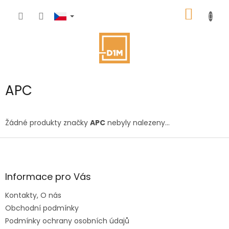
Přejít
NÁKUP
na
obsah
KOŠÍK
APC
Žádné produkty značky
APC
nebyly nalezeny...
Z
á
p
a
Informace pro Vás
t
Kontakty, O nás
í
Obchodní podmínky
Podmínky ochrany osobních údajů