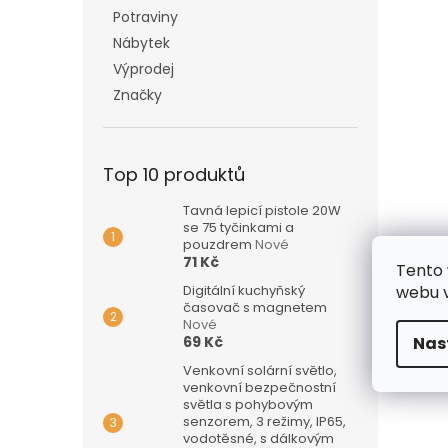
Potraviny
Nábytek
Výprodej
Značky
Top 10 produktů
Tavná lepicí pistole 20W
se 75 tyčinkami a
pouzdrem
Nové
71 Kč
Tento 
Digitální kuchyňský
webu v
časovač s magnetem
Nové
69 Kč
Nas
Venkovní solární světlo,
venkovní bezpečnostní
světla s pohybovým
senzorem, 3 režimy, IP65,
vodotěsné, s dálkovým