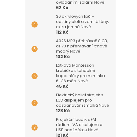
ovládáním, solární
Nové
62 Kč
36 akrylových fixů –
odstíny pleti a zemité tóny,
extra jemné
Nové
112 Kč
A02S MP3 přehrávač 8 GB,
až 70 h přehrávání, tmavě
modrý
Nové
132 Kč
Látková Montessori
krabička s tahacími
kapesníčky pro miminka
6–36 měs.
Nové
45 Kč
Elektrický holicí strojek s
LCD displejem pro
odstraňování žmolků
Nové
128 Kč
Projekční budík s FM
rádiem, VA displejem a
USB nabíječkou
Nové
121 Kč