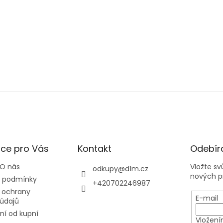
ce pro Vás
Kontakt
Odebíra
 O nás
Vložte s
odkupy
@
d1m.cz
nových p
 podmínky
+420702246987
 ochrany
E-mail
údajů
í od kupní
Vložení