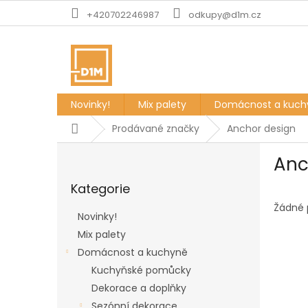
Přejít
+420702246987
odkupy@d1m.cz
na
obsah
Novinky!
Mix palety
Domácnost a kuch
Domů
Prodávané značky
Anchor design
P
Anc
o
Přeskočit
s
Kategorie
kategorie
t
r
Žádné 
Novinky!
a
Mix palety
n
Domácnost a kuchyně
n
í
Kuchyňské pomůcky
p
Dekorace a doplňky
a
Sezónní dekorace