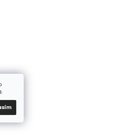
o
e
.
asím