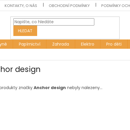
KONTAKTY, O NÁS
OBCHODNÍ PODMÍNKY
PODMÍNKY OCH
HLEDAT
yně
Papírnictví
Zahrada
Elektro
Pro děti
hor design
produkty značky
Anchor design
nebyly nalezeny...