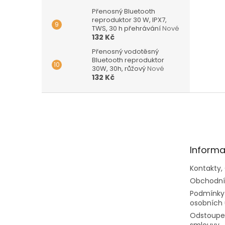
Přenosný Bluetooth
reproduktor 30 W, IPX7,
TWS, 30 h přehrávání
Nové
132 Kč
Přenosný vodotěsný
Bluetooth reproduktor
30W, 30h, růžový
Nové
132 Kč
Z
á
p
a
t
Informa
í
Kontakty,
Obchodní
Podmínky
osobních 
Odstoupen