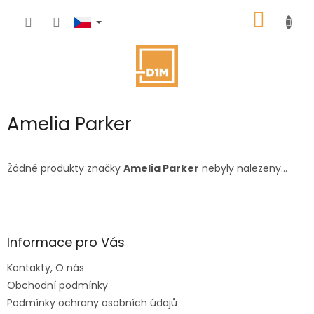
Přejít
NÁKUP
na
obsah
KOŠÍK
Amelia Parker
Žádné produkty značky
Amelia Parker
nebyly nalezeny...
Z
á
p
a
Informace pro Vás
t
Kontakty, O nás
í
Obchodní podmínky
Podmínky ochrany osobních údajů