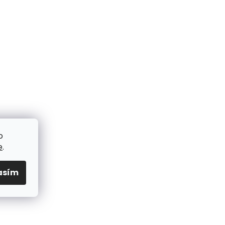
o
e
.
asím