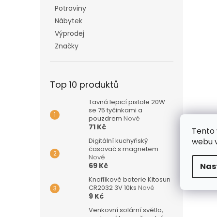
Potraviny
Nábytek
Výprodej
Značky
Top 10 produktů
Tavná lepicí pistole 20W
se 75 tyčinkami a
pouzdrem
Nové
71 Kč
Tento 
Digitální kuchyňský
webu v
časovač s magnetem
Nové
69 Kč
Nas
Knoflíkové baterie Kitosun
CR2032 3V 10ks
Nové
9 Kč
Venkovní solární světlo,