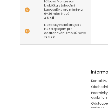
Látková Montessori
krabička s tahacími
kapesníčky pro miminka
6–36 měs.
Nové
45 Kč
Elektrický holicí strojek s
LCD displejem pro
odstraňování žmolků
Nové
128 Kč
Z
á
p
a
t
Informa
í
Kontakty,
Obchodní
Podmínky
osobních 
Odstoupen