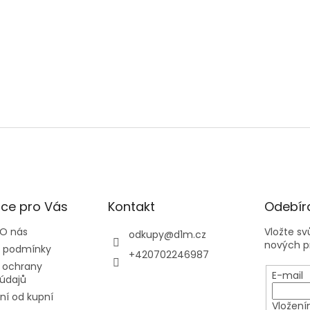
ce pro Vás
Kontakt
Odebíra
 O nás
Vložte s
odkupy
@
d1m.cz
nových p
 podmínky
+420702246987
 ochrany
E-mail
údajů
í od kupní
Vložení