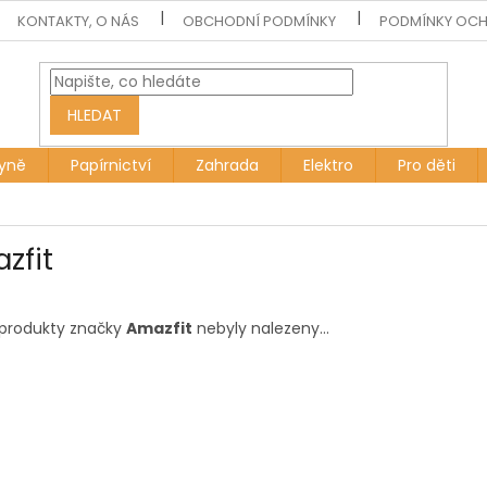
KONTAKTY, O NÁS
OBCHODNÍ PODMÍNKY
PODMÍNKY OCH
HLEDAT
yně
Papírnictví
Zahrada
Elektro
Pro děti
zfit
produkty značky
Amazfit
nebyly nalezeny...