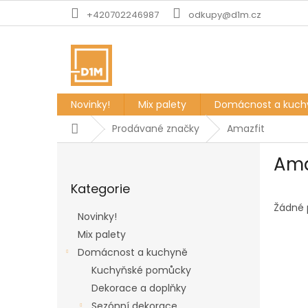
Přejít
+420702246987
odkupy@d1m.cz
na
obsah
Novinky!
Mix palety
Domácnost a kuch
Domů
Prodávané značky
Amazfit
P
Ama
o
Přeskočit
s
Kategorie
kategorie
t
r
Žádné 
Novinky!
a
Mix palety
n
Domácnost a kuchyně
n
í
Kuchyňské pomůcky
p
Dekorace a doplňky
a
Sezónní dekorace