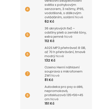
venkovní bezpečnostní
světla s pohybovým
senzorem, 3 režimy, IP65,
vodotěsné, s dálkovým
ovládáním, solární
Nové
62 Kč
36 akrylových fixů –
odstíny pleti a zemité tóny,
extra jemné
Nové
112 Kč
A02S MP3 přehrávač 8 GB,
až 70 h přehrávání, tmavě
modrý
Nové
132 Kč
Ozeino Herní náhlavní
souprava s mikrofonem
ZW1
Nové
81 Kč
Autodeka pro psy a děti,
nepromokavá,
protiskluzová 135×56×45
cm
Nové
151 Kč