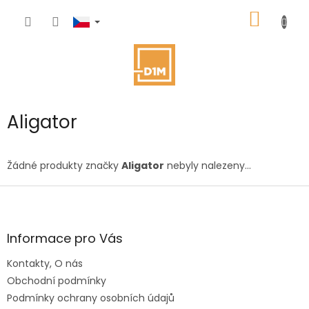
Přejít
NÁKUP
na
obsah
KOŠÍK
Aligator
Žádné produkty značky
Aligator
nebyly nalezeny...
Z
á
p
a
Informace pro Vás
t
Kontakty, O nás
í
Obchodní podmínky
Podmínky ochrany osobních údajů