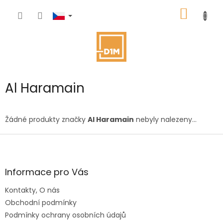
Přejít
NÁKUP
na
obsah
KOŠÍK
Al Haramain
Žádné produkty značky
Al Haramain
nebyly nalezeny...
Z
á
p
a
Informace pro Vás
t
Kontakty, O nás
í
Obchodní podmínky
Podmínky ochrany osobních údajů