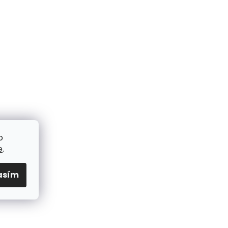
o
e
.
asím