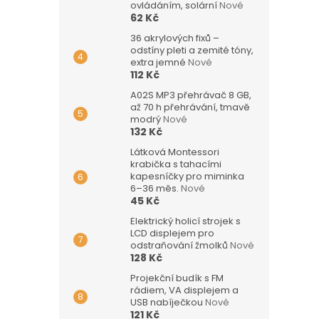
ovládáním, solární
Nové
62 Kč
36 akrylových fixů –
odstíny pleti a zemité tóny,
extra jemné
Nové
112 Kč
A02S MP3 přehrávač 8 GB,
až 70 h přehrávání, tmavě
modrý
Nové
132 Kč
Látková Montessori
krabička s tahacími
kapesníčky pro miminka
6–36 měs.
Nové
45 Kč
Elektrický holicí strojek s
LCD displejem pro
odstraňování žmolků
Nové
128 Kč
Projekční budík s FM
rádiem, VA displejem a
USB nabíječkou
Nové
121 Kč