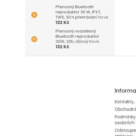
Přenosný Bluetooth
reproduktor 30 W, IPX7,
TWS, 30 h přehrávání
Nové
132 Kč
Přenosný vodotěsný
Bluetooth reproduktor
30W, 30h, růžový
Nové
132 Kč
Z
á
p
a
t
Informa
í
Kontakty,
Obchodní
Podmínky
osobních 
Odstoupen