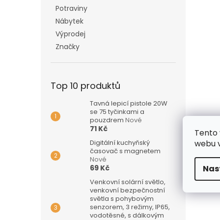
Potraviny
Nábytek
Výprodej
Značky
Top 10 produktů
Tavná lepicí pistole 20W
se 75 tyčinkami a
pouzdrem
Nové
71 Kč
Tento 
Digitální kuchyňský
webu v
časovač s magnetem
Nové
69 Kč
Nas
Venkovní solární světlo,
venkovní bezpečnostní
světla s pohybovým
senzorem, 3 režimy, IP65,
vodotěsné, s dálkovým