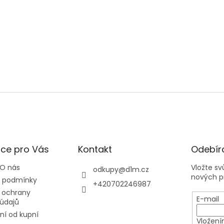
ce pro Vás
Kontakt
Odebíra
 O nás
Vložte s
odkupy
@
d1m.cz
nových p
 podmínky
+420702246987
 ochrany
E-mail
údajů
í od kupní
Vložení