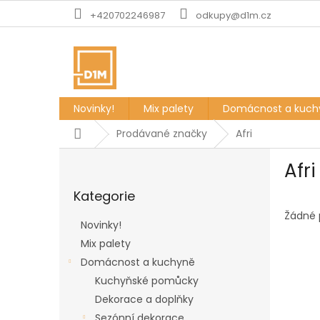
Přejít
+420702246987
odkupy@d1m.cz
na
obsah
Novinky!
Mix palety
Domácnost a kuch
Domů
Prodávané značky
Afri
P
Afri
o
Přeskočit
s
Kategorie
kategorie
t
r
Žádné 
Novinky!
a
Mix palety
n
Domácnost a kuchyně
n
í
Kuchyňské pomůcky
p
Dekorace a doplňky
a
Sezónní dekorace