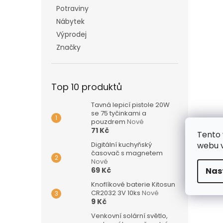
Potraviny
Nábytek
Výprodej
Značky
Top 10 produktů
Tavná lepicí pistole 20W
se 75 tyčinkami a
pouzdrem
Nové
71 Kč
Tento 
Digitální kuchyňský
webu v
časovač s magnetem
Nové
69 Kč
Nas
Knoflíkové baterie Kitosun
CR2032 3V 10ks
Nové
9 Kč
Venkovní solární světlo,