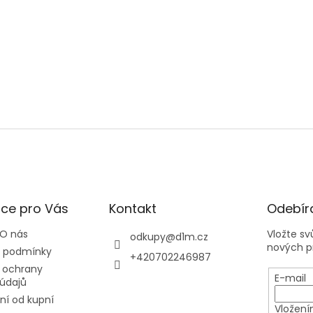
ce pro Vás
Kontakt
Odebíra
 O nás
Vložte s
odkupy
@
d1m.cz
nových p
 podmínky
+420702246987
 ochrany
E-mail
údajů
í od kupní
Vložení