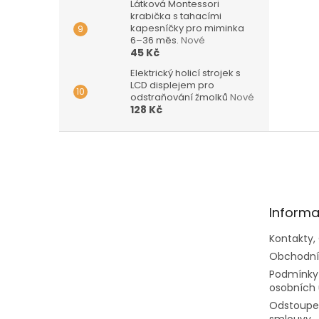
Látková Montessori
krabička s tahacími
kapesníčky pro miminka
6–36 měs.
Nové
45 Kč
Elektrický holicí strojek s
LCD displejem pro
odstraňování žmolků
Nové
128 Kč
Z
á
p
a
t
Informa
í
Kontakty,
Obchodní
Podmínky
osobních 
Odstoupen