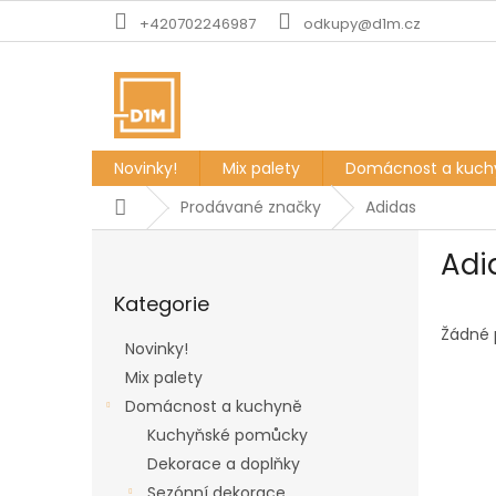
Přejít
+420702246987
odkupy@d1m.cz
na
obsah
Novinky!
Mix palety
Domácnost a kuch
Domů
Prodávané značky
Adidas
P
Adi
o
Přeskočit
s
Kategorie
kategorie
t
r
Žádné 
Novinky!
a
Mix palety
n
Domácnost a kuchyně
n
í
Kuchyňské pomůcky
p
Dekorace a doplňky
a
Sezónní dekorace