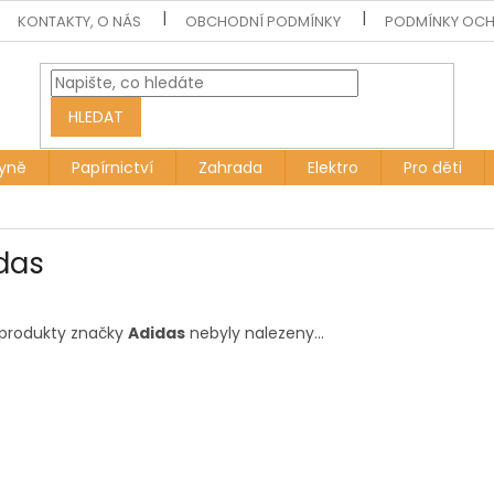
KONTAKTY, O NÁS
OBCHODNÍ PODMÍNKY
PODMÍNKY OCH
HLEDAT
yně
Papírnictví
Zahrada
Elektro
Pro děti
das
produkty značky
Adidas
nebyly nalezeny...