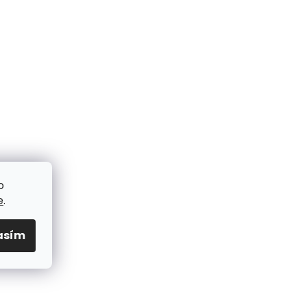
o
e
.
asím