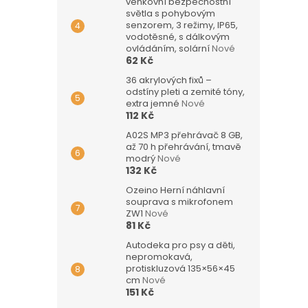
venkovní bezpečnostní
světla s pohybovým
senzorem, 3 režimy, IP65,
vodotěsné, s dálkovým
ovládáním, solární
Nové
62 Kč
36 akrylových fixů –
odstíny pleti a zemité tóny,
extra jemné
Nové
112 Kč
A02S MP3 přehrávač 8 GB,
až 70 h přehrávání, tmavě
modrý
Nové
132 Kč
Ozeino Herní náhlavní
souprava s mikrofonem
ZW1
Nové
81 Kč
Autodeka pro psy a děti,
nepromokavá,
protiskluzová 135×56×45
cm
Nové
151 Kč