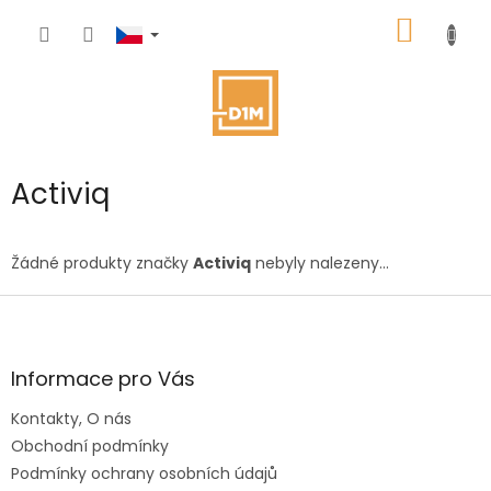
Přejít
NÁKUP
na
obsah
KOŠÍK
Activiq
Žádné produkty značky
Activiq
nebyly nalezeny...
Z
á
p
a
Informace pro Vás
t
Kontakty, O nás
í
Obchodní podmínky
Podmínky ochrany osobních údajů