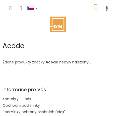
Přejít
NÁKUP
na
obsah
KOŠÍK
Acode
Žádné produkty značky
Acode
nebyly nalezeny...
Z
á
p
a
Informace pro Vás
t
Kontakty, O nás
í
Obchodní podmínky
Podmínky ochrany osobních údajů