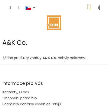
Přejít
NÁKUP
na
obsah
KOŠÍK
A&K Co.
Žádné produkty značky
A&K Co.
nebyly nalezeny...
Z
á
p
a
Informace pro Vás
t
Kontakty, O nás
í
Obchodní podmínky
Podmínky ochrany osobních údajů