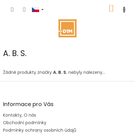
Přejít
NÁKUP
na
obsah
KOŠÍK
A. B. S.
Žádné produkty značky
A. B. S.
nebyly nalezeny...
Z
á
p
a
Informace pro Vás
t
Kontakty, O nás
í
Obchodní podmínky
Podmínky ochrany osobních údajů