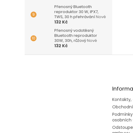
Přenosný Bluetooth
reproduktor 30 W, IPX7,
TWS, 30 h přehrávání
Nové
132 Kč
Přenosný vodotěsný
Bluetooth reproduktor
30W, 30h, růžový
Nové
132 Kč
Z
á
p
a
t
Informa
í
Kontakty,
Obchodní
Podmínky
osobních 
Odstoupen