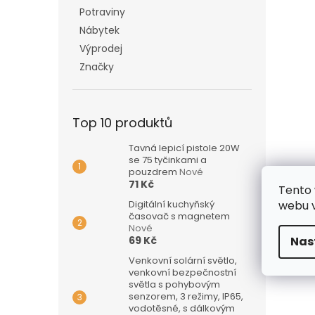
Potraviny
Nábytek
Výprodej
Značky
Top 10 produktů
Tavná lepicí pistole 20W
se 75 tyčinkami a
pouzdrem
Nové
71 Kč
Tento 
Digitální kuchyňský
webu v
časovač s magnetem
Nové
69 Kč
Nas
Venkovní solární světlo,
venkovní bezpečnostní
světla s pohybovým
senzorem, 3 režimy, IP65,
vodotěsné, s dálkovým