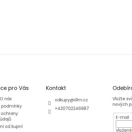
ce pro Vás
Kontakt
Odebíra
 O nás
Vložte s
odkupy
@
d1m.cz
nových p
 podmínky
+420702246987
 ochrany
E-mail
údajů
í od kupní
Vložení