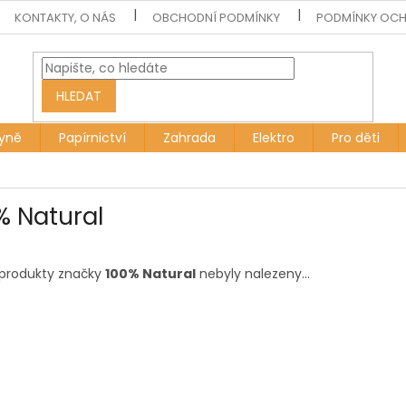
KONTAKTY, O NÁS
OBCHODNÍ PODMÍNKY
PODMÍNKY OCH
HLEDAT
yně
Papírnictví
Zahrada
Elektro
Pro děti
% Natural
produkty značky
100% Natural
nebyly nalezeny...