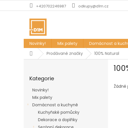
Přejít
+420702246987
odkupy@d1m.cz
na
obsah
Novinky!
Mix palety
Domácnost a kuch
Domů
Prodávané značky
100% Natural
P
100
o
Přeskočit
s
Kategorie
kategorie
t
r
Žádné 
Novinky!
a
Mix palety
n
Domácnost a kuchyně
n
í
Kuchyňské pomůcky
p
Dekorace a doplňky
a
Sezónní dekorace