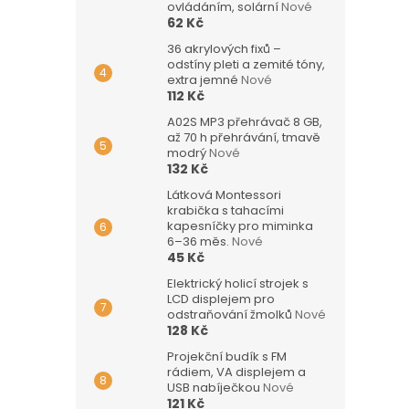
ovládáním, solární
Nové
62 Kč
36 akrylových fixů –
odstíny pleti a zemité tóny,
extra jemné
Nové
112 Kč
A02S MP3 přehrávač 8 GB,
až 70 h přehrávání, tmavě
modrý
Nové
132 Kč
Látková Montessori
krabička s tahacími
kapesníčky pro miminka
6–36 měs.
Nové
45 Kč
Elektrický holicí strojek s
LCD displejem pro
odstraňování žmolků
Nové
128 Kč
Projekční budík s FM
rádiem, VA displejem a
USB nabíječkou
Nové
121 Kč