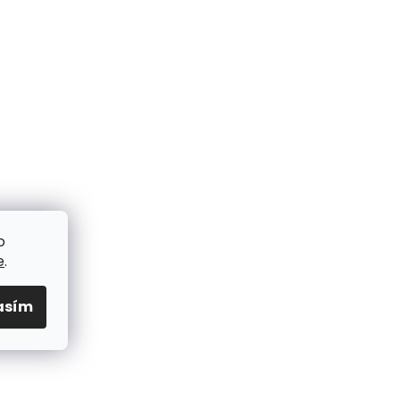
o
e
.
asím