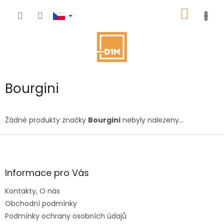
Přejít
NÁKUP
na
obsah
KOŠÍK
Bourgini
Žádné produkty značky
Bourgini
nebyly nalezeny...
Z
á
p
a
Informace pro Vás
t
Kontakty, O nás
í
Obchodní podmínky
Podmínky ochrany osobních údajů