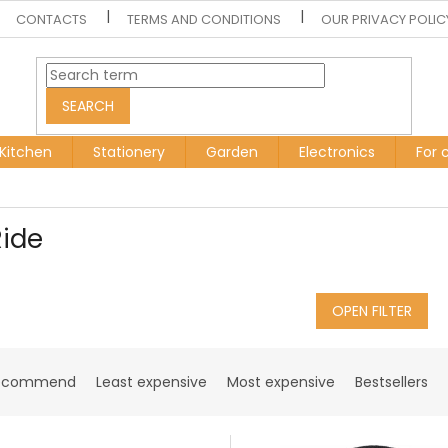
CONTACTS
TERMS AND CONDITIONS
OUR PRIVACY POLIC
SEARCH
Kitchen
Stationery
Garden
Electronics
For 
Ride
OPEN FILTER
ecommend
Least expensive
Most expensive
Bestsellers