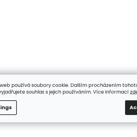
i
n
g
c
o
n
t
r
o
l
s
web používá soubory cookie. Dalším procházením tohot
yjadřujete souhlas s jejich používáním. Více informací
zd
tings
Ac