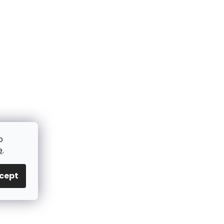
o
e
.
cept