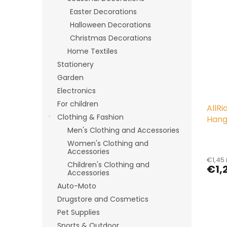
i
c
Easter Decorations
s
t
Halloween Decorations
t
s
Christmas Decorations
o
o
Home Textiles
f
r
p
t
Stationery
r
i
Garden
o
n
Electronics
d
g
For children
AllR
u
Clothing & Fashion
Hang
c
Men's Clothing and Accessories
t
s
Women's Clothing and
Accessories
€1,45 
Children's Clothing and
€1,
Accessories
Auto-Moto
Drugstore and Cosmetics
Pet Supplies
Sports & Outdoor