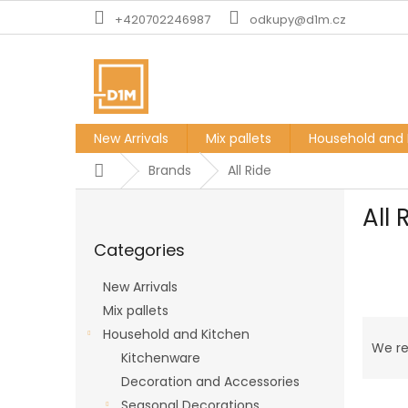
Skip
+420702246987
odkupy@d1m.cz
to
content
New Arrivals
Mix pallets
Household and 
Home
Brands
All Ride
S
All 
i
Skip
d
Categories
categories
e
b
New Arrivals
a
Mix pallets
r
P
Household and Kitchen
r
We r
Kitchenware
o
Decoration and Accessories
d
L
u
Seasonal Decorations