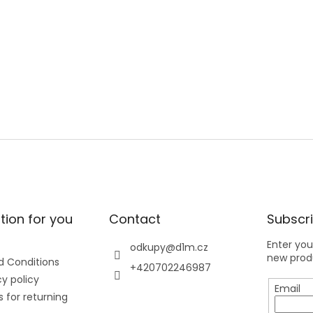
tion for you
Contact
Subscri
Enter you
odkupy
@
d1m.cz
new produ
 Conditions
+420702246987
y policy
Email
 for returning