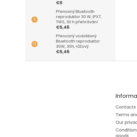
€5
Přenosný Bluetooth
reproduktor 30 W, IPX7,
TWS, 30 h přehrávání
€5,46
Přenosný vodotěsný
Bluetooth reproduktor
30W, 30h, růžový
€5,46
F
o
o
t
e
Informa
r
Contacts
Terms and
Our privac
Conditions
goods