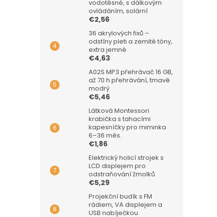
vodotěsné, s dálkovým
ovládáním, solární
€2,56
36 akrylových fixů –
odstíny pleti a zemité tóny,
extra jemné
€4,63
A02S MP3 přehrávač 16 GB,
až 70 h přehrávání, tmavě
modrý
€5,46
Látková Montessori
krabička s tahacími
kapesníčky pro miminka
6–36 měs.
€1,86
Elektrický holicí strojek s
LCD displejem pro
odstraňování žmolků
€5,29
Projekční budík s FM
rádiem, VA displejem a
USB nabíječkou