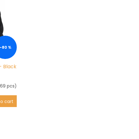
–80 %
- Black
169 pcs)
o cart