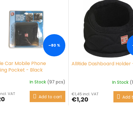
–80 %
ide Car Mobile Phone
AllRide Dashboard Holder 
ing Pocket - Black
In Stock
(97 pcs)
In Stock
(
incl. VAT
€1,45 incl. VAT
Add to cart
Add t
20
€1,20
L
i
s
t