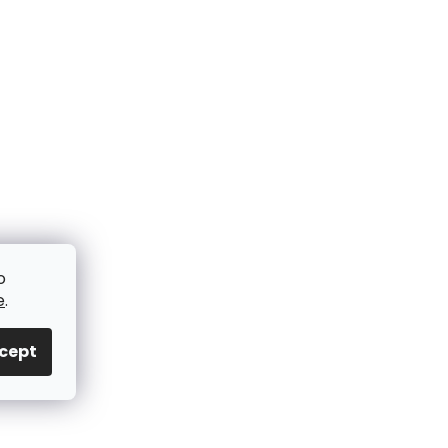
o
e
.
cept