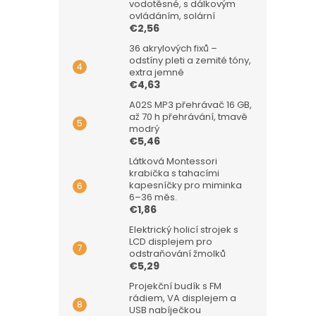
vodotěsné, s dálkovým
ovládáním, solární
€2,56
36 akrylových fixů –
odstíny pleti a zemité tóny,
extra jemné
€4,63
A02S MP3 přehrávač 16 GB,
až 70 h přehrávání, tmavě
modrý
€5,46
Látková Montessori
krabička s tahacími
kapesníčky pro miminka
6–36 měs.
€1,86
Elektrický holicí strojek s
LCD displejem pro
odstraňování žmolků
€5,29
Projekční budík s FM
rádiem, VA displejem a
USB nabíječkou