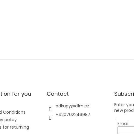
tion for you
Contact
Subscri
Enter you
odkupy
@
d1m.cz
new produ
 Conditions
+420702246987
y policy
Email
 for returning