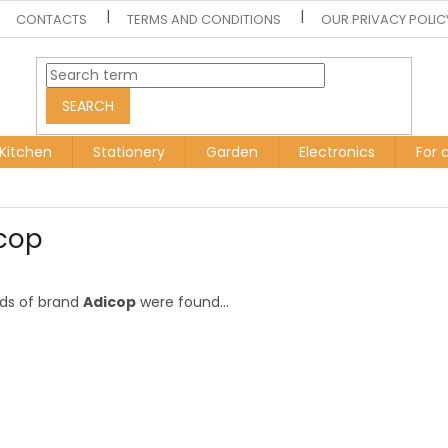
CONTACTS
TERMS AND CONDITIONS
OUR PRIVACY POLIC
SEARCH
Kitchen
Stationery
Garden
Electronics
For 
cop
ds of brand
Adicop
were found...