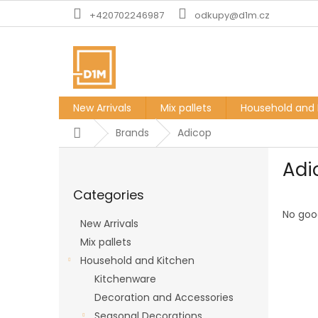
Skip
+420702246987
odkupy@d1m.cz
to
content
New Arrivals
Mix pallets
Household and 
Home
Brands
Adicop
S
Adi
i
Skip
d
Categories
categories
e
b
No goo
New Arrivals
a
Mix pallets
r
Household and Kitchen
Kitchenware
Decoration and Accessories
Seasonal Decorations