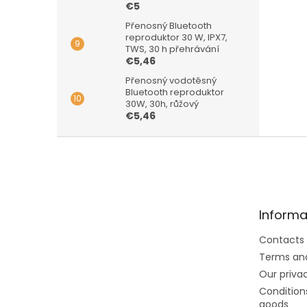
€5
Přenosný Bluetooth
reproduktor 30 W, IPX7,
TWS, 30 h přehrávání
€5,46
Přenosný vodotěsný
Bluetooth reproduktor
30W, 30h, růžový
€5,46
F
o
o
t
e
Informa
r
Contacts
Terms and
Our privac
Conditions
goods