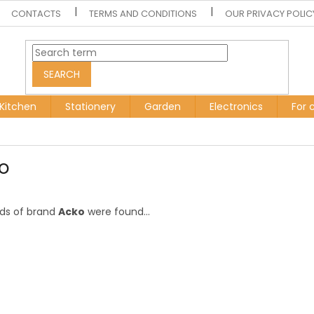
CONTACTS
TERMS AND CONDITIONS
OUR PRIVACY POLIC
SEARCH
Kitchen
Stationery
Garden
Electronics
For 
o
ds of brand
Acko
were found...