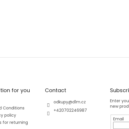
tion for you
Contact
Subscri
Enter you
odkupy
@
d1m.cz
new produ
 Conditions
+420702246987
y policy
Email
 for returning