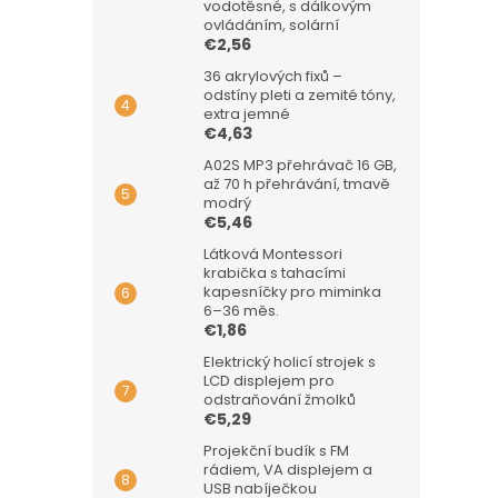
vodotěsné, s dálkovým
ovládáním, solární
€2,56
36 akrylových fixů –
odstíny pleti a zemité tóny,
extra jemné
€4,63
A02S MP3 přehrávač 16 GB,
až 70 h přehrávání, tmavě
modrý
€5,46
Látková Montessori
krabička s tahacími
kapesníčky pro miminka
6–36 měs.
€1,86
Elektrický holicí strojek s
LCD displejem pro
odstraňování žmolků
€5,29
Projekční budík s FM
rádiem, VA displejem a
USB nabíječkou