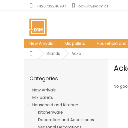
Skip
+420702246987
odkupy@d1m.cz
to
content
New Arrivals
Mix pallets
Household and 
Home
Brands
Acko
S
Ack
i
Skip
d
Categories
categories
e
b
No goo
New Arrivals
a
Mix pallets
r
Household and Kitchen
Kitchenware
Decoration and Accessories
Seasonal Decorations