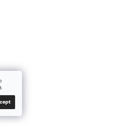
o
e
.
cept