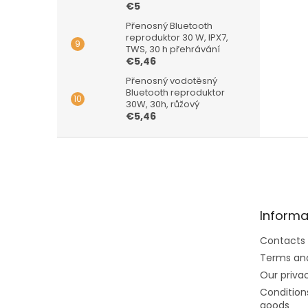
€5
Přenosný Bluetooth
reproduktor 30 W, IPX7,
TWS, 30 h přehrávání
€5,46
Přenosný vodotěsný
Bluetooth reproduktor
30W, 30h, růžový
€5,46
F
o
o
t
e
Informa
r
Contacts
Terms and
Our privac
Conditions
goods