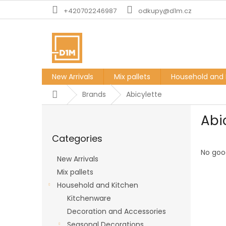
Skip
+420702246987
odkupy@d1m.cz
to
content
New Arrivals
Mix pallets
Household and 
Home
Brands
Abicylette
S
Abi
i
Skip
d
Categories
categories
e
b
No goo
New Arrivals
a
Mix pallets
r
Household and Kitchen
Kitchenware
Decoration and Accessories
Seasonal Decorations