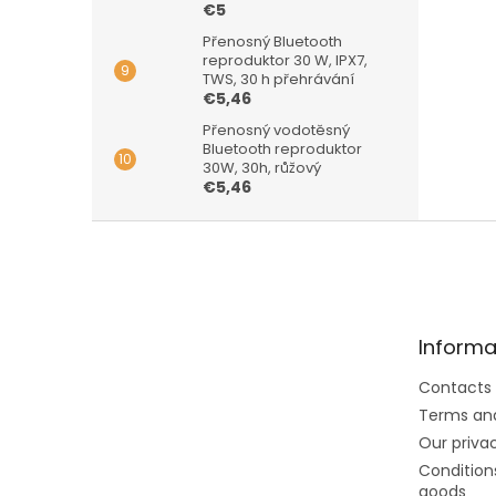
€5
Přenosný Bluetooth
reproduktor 30 W, IPX7,
TWS, 30 h přehrávání
€5,46
Přenosný vodotěsný
Bluetooth reproduktor
30W, 30h, růžový
€5,46
F
o
o
t
e
Informa
r
Contacts
Terms and
Our privac
Conditions
goods