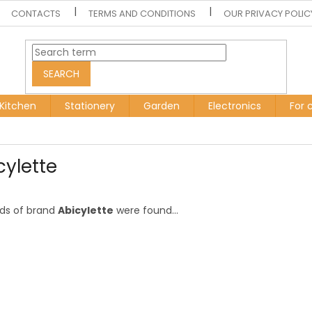
CONTACTS
TERMS AND CONDITIONS
OUR PRIVACY POLIC
SEARCH
Kitchen
Stationery
Garden
Electronics
For 
cylette
ds of brand
Abicylette
were found...