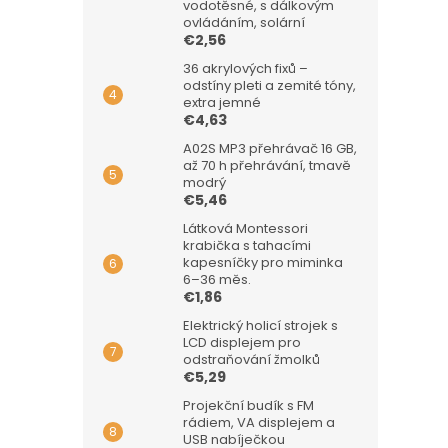
vodotěsné, s dálkovým
ovládáním, solární
€2,56
36 akrylových fixů –
odstíny pleti a zemité tóny,
extra jemné
€4,63
A02S MP3 přehrávač 16 GB,
až 70 h přehrávání, tmavě
modrý
€5,46
Látková Montessori
krabička s tahacími
kapesníčky pro miminka
6–36 měs.
€1,86
Elektrický holicí strojek s
LCD displejem pro
odstraňování žmolků
€5,29
Projekční budík s FM
rádiem, VA displejem a
USB nabíječkou