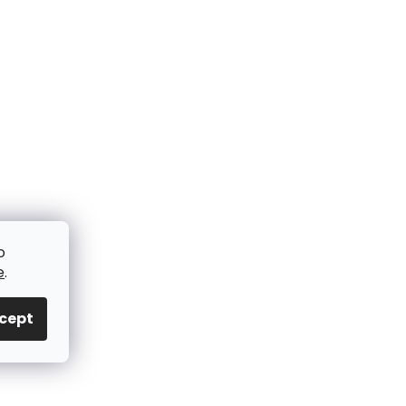
o
e
.
cept