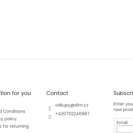
tion for you
Contact
Subscri
Enter you
odkupy
@
d1m.cz
new produ
 Conditions
+420702246987
y policy
Email
 for returning